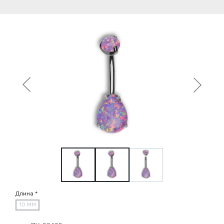
Длина *
10 ММ