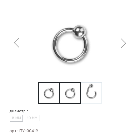
Диаметр *
8 ММ
10 ММ
арт.:
ПУ-00419