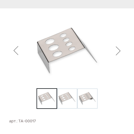
арт.:
ТА-00017