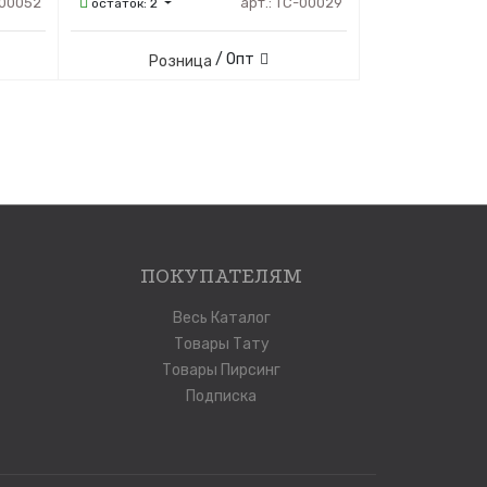
00052
арт.:
ТС-00029
остаток:
2
/ Опт
Розница
ПОКУПАТЕЛЯМ
Весь Каталог
Товары Тату
Товары Пирсинг
Подписка