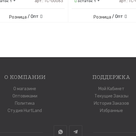
арт.:
ТС-00063
арт.:
ТС-
аток:
1
остаток:
1
/ Опт
/ Опт
Розница
Розница
О КОМПАНИИ
ПОДДЕРЖКА
О магазине
Мой Кабинет
Оптовиками
Текущие Заказы
Политика
История Заказов
Студия HurtLand
Избранные