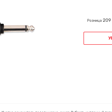
209
Розница
У