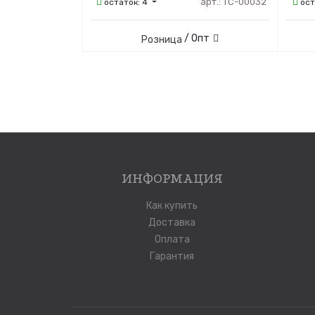
арт.:
ТС-00032
остаток:
4
ост
/ Опт
Розница
ИНФОРМАЦИЯ
Как купить
Доставка
Оплата
Гарантия