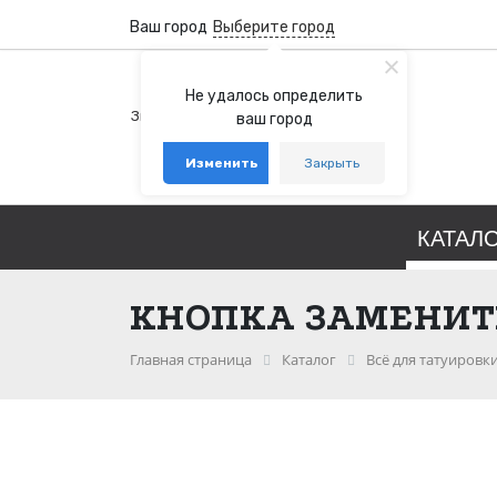
Ваш город
Выберите город
+7 (800) 100-76-77
Не удалось определить
Звонок бесплатный по России
ваш город
+7 (931) 978-88-88
Изменить
Закрыть
telegram
whatsapp
КАТАЛ
КНОПКА ЗАМЕНИТ
Главная страница
Каталог
Всё для татуировк