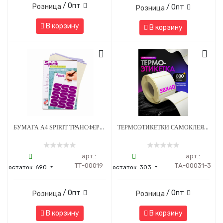
/ Опт
Розница
/ Опт
Розница
В корзину
В корзину
БУМАГА А4 SPIRIT ТРАНСФЕРНАЯ ДЛЯ РУЧНОГО ПЕРЕВОДА CLASSIC FREEHAND - 1 ШТ
ТЕРМОЭТИКЕТКИ САМОКЛЕЯЩИЕСЯ ДЛЯ ПРИНТЕРА 58*40 ММ - 800 НАКЛЕЕК/РУЛОН - 3 ШТ
арт.:
арт.:
ТТ-00019
ТА-00031-3
остаток:
690
остаток:
303
/ Опт
/ Опт
Розница
Розница
В корзину
В корзину