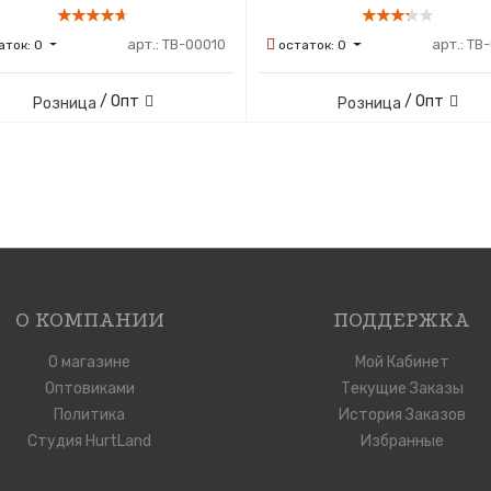
арт.:
ТВ-00010
арт.:
ТВ-
аток:
0
остаток:
0
/ Опт
/ Опт
Розница
Розница
О КОМПАНИИ
ПОДДЕРЖКА
О магазине
Мой Кабинет
Оптовиками
Текущие Заказы
Политика
История Заказов
Студия HurtLand
Избранные