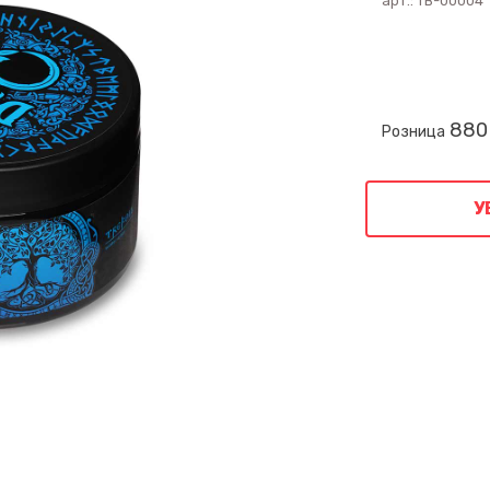
арт.:
ТВ-00004
880
Розница
У