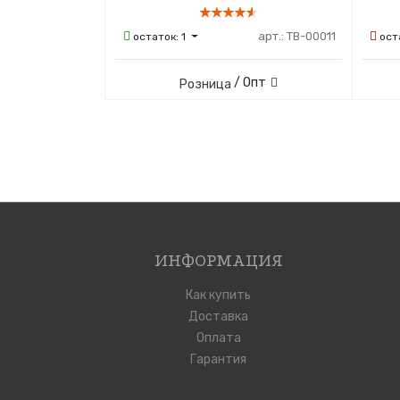
арт.:
ТВ-00011
остаток:
1
ост
/ Опт
Розница
ИНФОРМАЦИЯ
Как купить
Доставка
Оплата
Гарантия