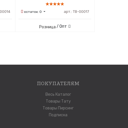
00014
арт.:
ТВ-00017
остаток:
0
/ Опт
Розница
ПОКУПАТЕЛЯМ
Весь Каталог
Товары Тату
Товары Пирсинг
Подписка