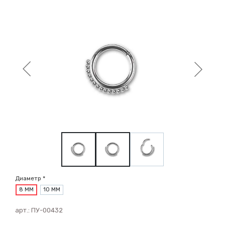
Диаметр *
8 ММ
10 ММ
арт.:
ПУ-00432