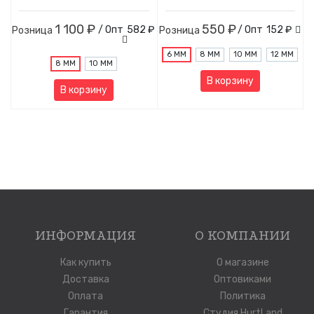
1 100 ₽
550 ₽
/ Опт
582 ₽
/ Опт
152 ₽
Розница
Розница
6 ММ
8 ММ
10 ММ
12 ММ
8 ММ
10 ММ
В корзину
В корзину
ИНФОРМАЦИЯ
О КОМПАНИИ
Как купить
О магазине
Доставка
Оптовиками
Оплата
Политика
Гарантия
Студия HurtLand