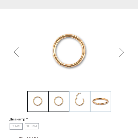
Диаметр *
8 ММ
10 ММ