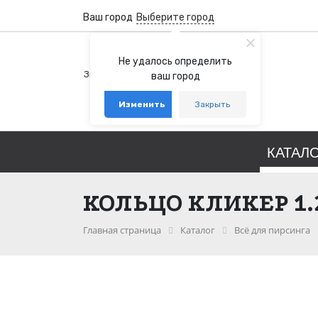
Ваш город
Выберите город
+7 (800) 100-76-77
Не удалось определить
Звонок бесплатный по России
ваш город
+7 (931) 978-88-88
Изменить
Закрыть
telegram
whatsapp
КАТАЛ
КОЛЬЦО КЛИКЕР 1
Главная страница
Каталог
Всё для пирсинга