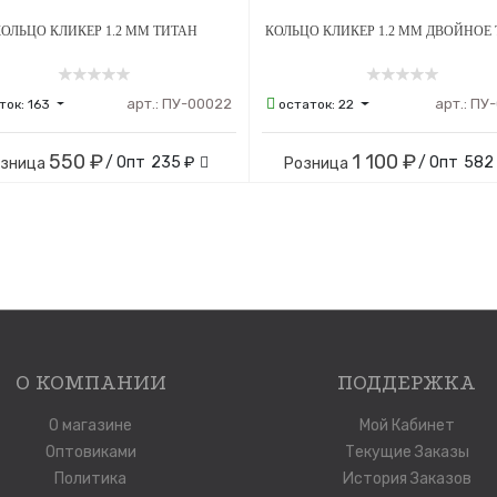
ОЛЬЦО КЛИКЕР 1.2 ММ ТИТАН
КОЛЬЦО КЛИКЕР 1.2 ММ ДВОЙНОЕ
арт.:
ПУ-00022
арт.:
ПУ-
ток:
163
остаток:
22
550 ₽
1 100 ₽
/ Опт
235 ₽
/ Опт
582
озница
Розница
О КОМПАНИИ
ПОДДЕРЖКА
О магазине
Мой Кабинет
Оптовиками
Текущие Заказы
Политика
История Заказов