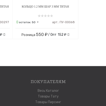
 ТИТАН
КОЛЬЦО 1.2 ММ ШАР 3 ММ ТИТАН
00297
арт.:
ПУ-00068
остаток:
50
550 ₽
 ₽
/ Опт
152 ₽
Розница
ПОКУПАТЕЛЯМ
Весь Каталог
Товары Тату
Товары Пирсинг