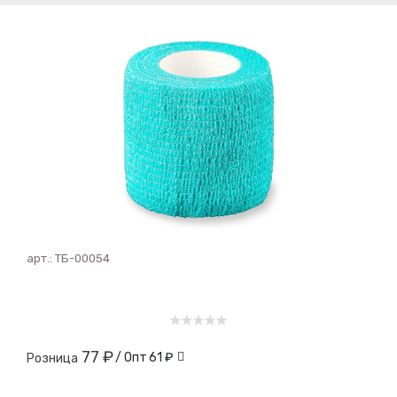
арт.:
ТБ-00054
77 ₽
/ Опт
61 ₽
Розница