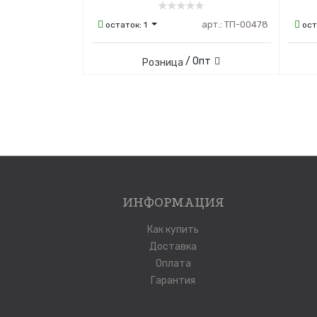
арт.:
ТП-00478
остаток:
1
ост
/ Опт
Розница
ИНФОРМАЦИЯ
Как купить
Доставка
Оплата
Гарантия