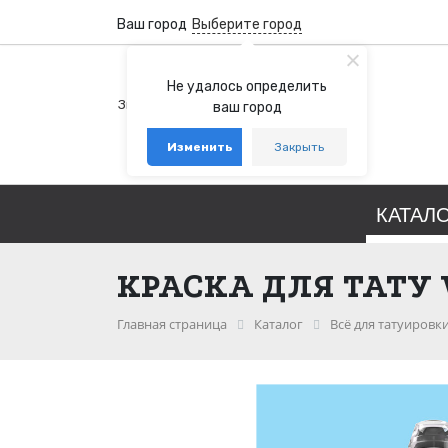
Ваш город
Выберите город
+7 (800) 100-76-77
Не удалось определить
Звонок бесплатный по России
ваш город
+7 (931) 978-88-88
Изменить
Закрыть
telegram
whatsapp
КАТАЛ
КРАСКА ДЛЯ ТАТУ 
Главная страница
Каталог
Всё для татуировк