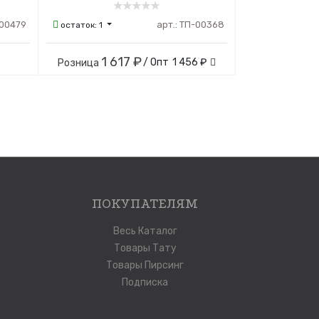
00479
арт.:
ТП-00368
остаток:
1
1 617 ₽
/ Опт
1 456 ₽
Розница
ПОКУПАТЕЛЯМ
Весь Каталог
Товары Тату
Товары Пирсинг
Подписка