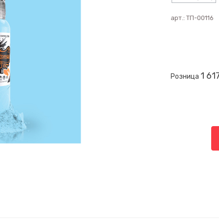
арт.:
ТП-00116
1 61
Розница