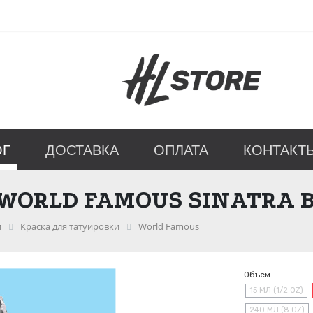
ОГ
ДОСТАВКА
ОПЛАТА
КОНТАКТ
WORLD FAMOUS SINATRA 
и
Краска для татуировки
World Famous
Объём
15 МЛ (1/2 OZ)
240 МЛ (8 OZ)