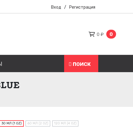
Вход
/
Регистрация
0
0 ₽
Ы
ПОИСК
BLUE
30 МЛ (1 OZ)
60 МЛ (2 OZ)
120 МЛ (4 OZ)