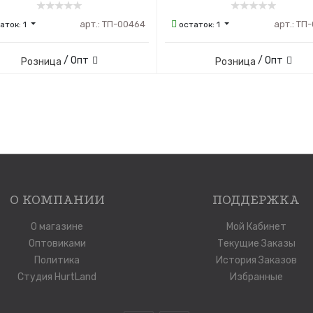
арт.:
ТП-00464
арт.:
ТП-
аток:
1
остаток:
1
/ Опт
/ Опт
Розница
Розница
О КОМПАНИИ
ПОДДЕРЖКА
О магазине
Мой Кабинет
Оптовиками
Текущие Заказы
Политика
История Заказов
Студия HurtLand
Избранные