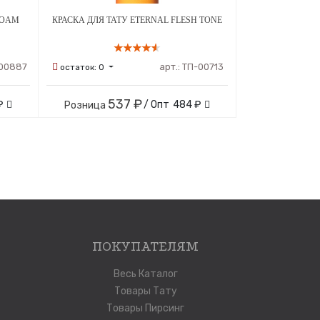
FOAM
КРАСКА ДЛЯ ТАТУ ETERNAL FLESH TONE
00887
арт.:
ТП-00713
остаток:
0
537 ₽
₽
/ Опт
484 ₽
Розница
ПОКУПАТЕЛЯМ
Весь Каталог
Товары Тату
Товары Пирсинг