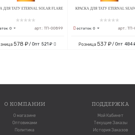
А ДЛЯ ТАТУ ETERNAL SOLAR FLARE
КРАСКА ДЛЯ ТАТУ ETERNAL SEA
арт.:
ТП-00899
арт.:
ТП-
аток:
0
остаток:
0
578 ₽
537 ₽
/ Опт
521 ₽
/ Опт
484 
озница
Розница
О КОМПАНИИ
ПОДДЕРЖКА
О магазине
Мой Кабинет
Оптовиками
Текущие Заказы
Политика
История Заказов