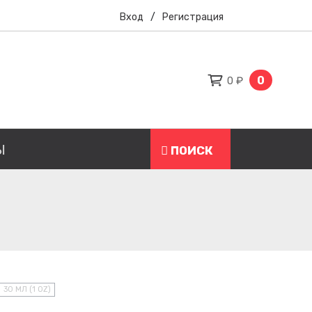
Вход
/
Регистрация
0
0 ₽
Ы
ПОИСК
30 МЛ (1 OZ)