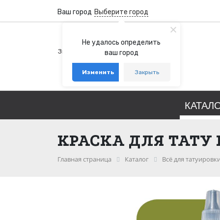
Ваш город
Выберите город
+7 (800) 100-76-77
Не удалось определить
Звонок бесплатный по России
ваш город
+7 (931) 978-88-88
Изменить
Закрыть
telegram
whatsapp
КАТАЛ
КРАСКА ДЛЯ ТАТУ
Главная страница
Каталог
Всё для татуировк