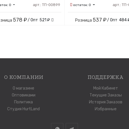
арт.:
ТП-00899
арт.:
ТП-
аток:
0
остаток:
0
578 ₽
537 ₽
/ Опт
521 ₽
/ Опт
484 
озница
Розница
О КОМПАНИИ
ПОДДЕРЖКА
О магазине
Мой Кабинет
Оптовиками
Текущие Заказы
Политика
История Заказов
Студия HurtLand
Избранные