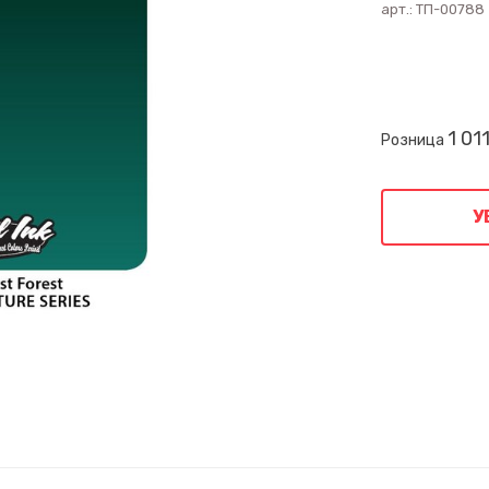
арт.:
ТП-00788
1 01
Розница
У