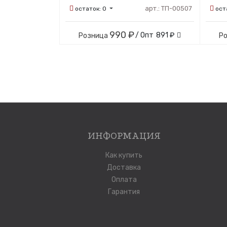
арт.:
ТП-00507
остаток:
0
ост
990 ₽
/ Опт
891 ₽
Розница
Р
ИНФОРМАЦИЯ
Как купить
Доставка
Оплата
Гарантия