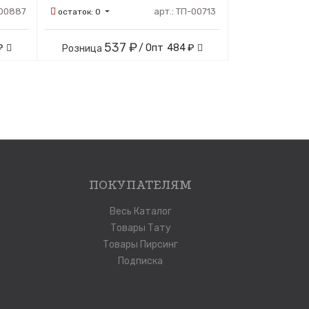
00887
арт.:
ТП-00713
остаток:
0
537 ₽
₽
/ Опт
484 ₽
Розница
ПОКУПАТЕЛЯМ
Весь Каталог
Товары Тату
Товары Пирсинг
Подписка