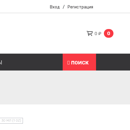
Вход
/
Регистрация
0
0 ₽
Ы
ПОИСК
30 МЛ (1 OZ)