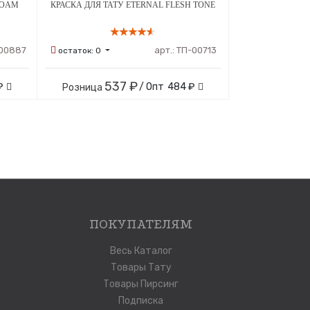
FOAM
КРАСКА ДЛЯ ТАТУ ETERNAL FLESH TONE
00887
арт.:
ТП-00713
остаток:
0
537 ₽
₽
/ Опт
484 ₽
Розница
ПОКУПАТЕЛЯМ
Весь Каталог
Товары Тату
Товары Пирсинг
Подписка