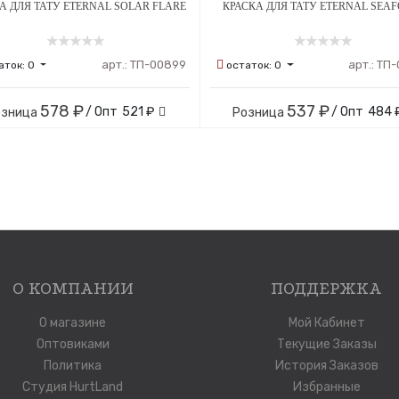
А ДЛЯ ТАТУ ETERNAL SOLAR FLARE
КРАСКА ДЛЯ ТАТУ ETERNAL SEA
арт.:
ТП-00899
арт.:
ТП-
аток:
0
остаток:
0
578 ₽
537 ₽
/ Опт
521 ₽
/ Опт
484 
озница
Розница
О КОМПАНИИ
ПОДДЕРЖКА
О магазине
Мой Кабинет
Оптовиками
Текущие Заказы
Политика
История Заказов
Студия HurtLand
Избранные