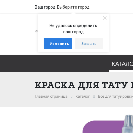
Ваш город
Выберите город
+7 (800) 100-76-77
Не удалось определить
Звонок бесплатный по России
ваш город
+7 (931) 978-88-88
Изменить
Закрыть
telegram
whatsapp
КАТАЛ
КРАСКА ДЛЯ ТАТУ 
Главная страница
Каталог
Всё для татуировк