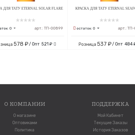
А ДЛЯ ТАТУ ETERNAL SOLAR FLARE
КРАСКА ДЛЯ ТАТУ ETERNAL SEA
арт.:
ТП-00899
арт.:
ТП-
аток:
0
остаток:
0
578 ₽
537 ₽
/ Опт
521 ₽
/ Опт
484 
озница
Розница
О КОМПАНИИ
ПОДДЕРЖКА
О магазине
Мой Кабинет
Оптовиками
Текущие Заказы
Политика
История Заказов