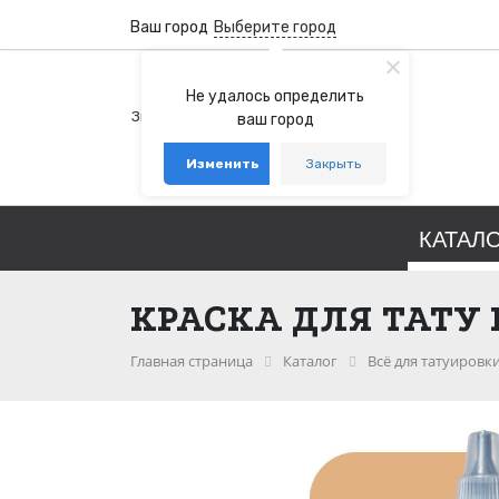
Ваш город
Выберите город
+7 (800) 100-76-77
Не удалось определить
Звонок бесплатный по России
ваш город
+7 (931) 978-88-88
Изменить
Закрыть
telegram
whatsapp
КАТАЛ
КРАСКА ДЛЯ ТАТУ 
Главная страница
Каталог
Всё для татуировк