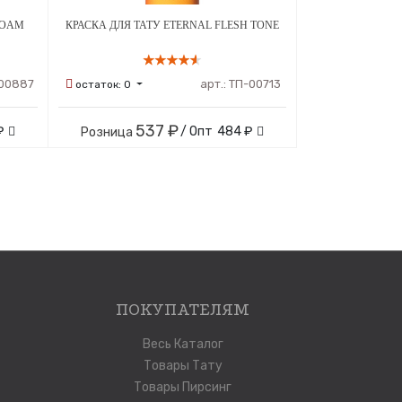
FOAM
КРАСКА ДЛЯ ТАТУ ETERNAL FLESH TONE
00887
арт.:
ТП-00713
остаток:
0
537 ₽
₽
/ Опт
484 ₽
Розница
ПОКУПАТЕЛЯМ
Весь Каталог
Товары Тату
Товары Пирсинг