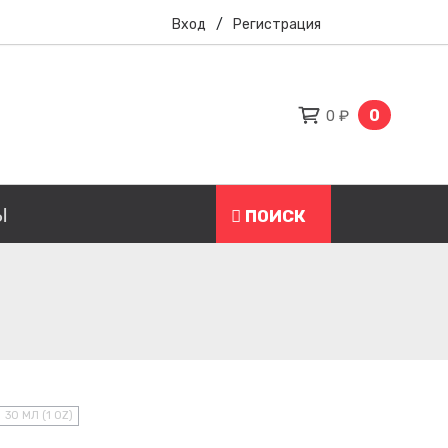
Вход
/
Регистрация
0
0 ₽
Ы
ПОИСК
30 МЛ (1 OZ)