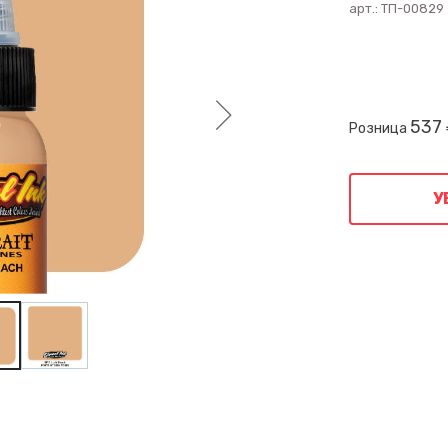
арт.:
ТП-00829
537
Розница
У