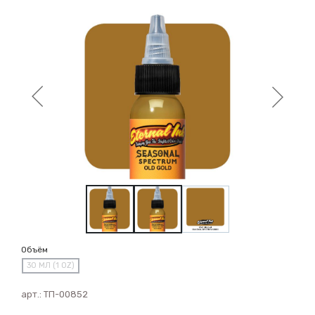
Объём
30 МЛ (1 OZ)
арт.:
ТП-00852