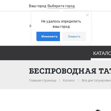
Ваш город
Выберите город
+7 (800) 100-76-77
Не удалось определить
Звонок бесплатный по России
ваш город
+7 (931) 978-88-88
Изменить
Закрыть
telegram
whatsapp
КАТАЛ
БЕСПРОВОДНАЯ ТА
Главная страница
Каталог
Всё для татуировк