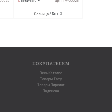
00029
арт.:
ТМ-00025
остаток:
0
/ Опт
Розница
ПОКУПАТЕЛЯМ
Весь Каталог
Товары Тату
Товары Пирсинг
Подписка