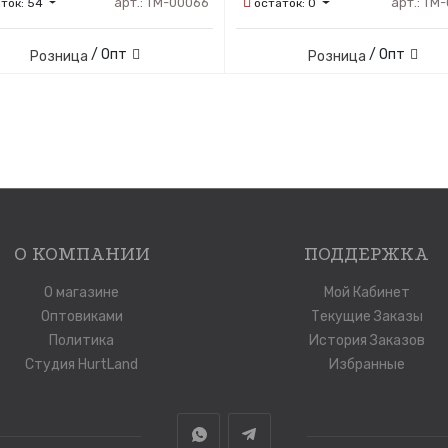
арт.:
ТМ-00066
арт.:
ТМ-
аток:
54
остаток:
0
/ Опт
/ Опт
Розница
Розница
О КОМПАНИИ
ПОДДЕРЖКА
О магазине
Мой Кабинет
Оптовиками
Текущие Заказы
Политика
История Заказов
Студия HurtLand
Избранные