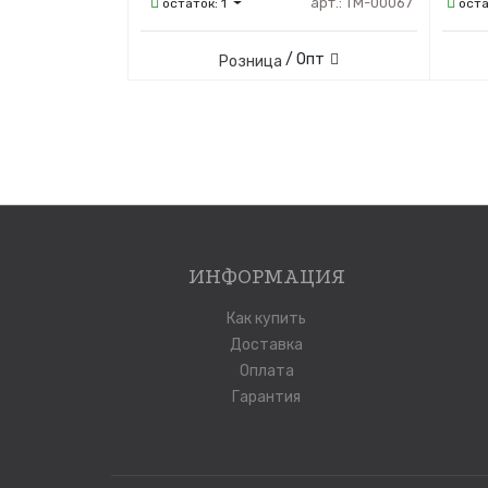
арт.:
ТМ-00067
остаток:
1
ост
/ Опт
Розница
ИНФОРМАЦИЯ
Как купить
Доставка
Оплата
Гарантия