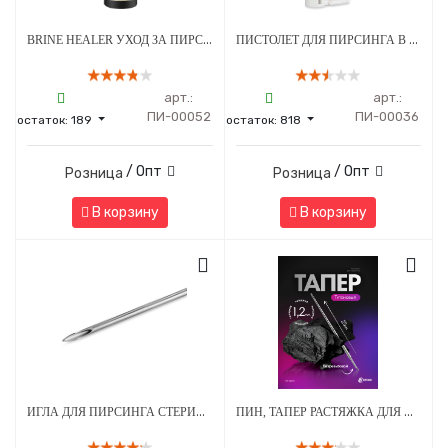
BRINE HEALER УХОД ЗА ПИРСИНГОМ - СРЕДСТВО ДЛЯ ЗАЖИВЛЕНИЯ - 100 МЛ
ПИСТОЛЕТ ДЛЯ ПИРСИНГА В СТЕРИЛЬНОЙ УПАКОВКЕ МОД. 203 С СЕРЕБРЯНЫМ УКРАШЕНИЕМ ШАРИК 3 ММ БЕЛЫЙ - 1 ШТ
арт.:
арт.:
ПИ-00052
ПИ-00036
остаток:
189
остаток:
818
/ Опт
/ Опт
Розница
Розница
В корзину
В корзину
ИГЛА ДЛЯ ПИРСИНГА СТЕРИЛЬНАЯ 13G
ПИН, ТАПЕР РАСТЯЖКА ДЛЯ ПИРСИНГА С БЕЗРЕЗЬБОВОЙ 1,2 ММ - 25 ММ ТИТАН