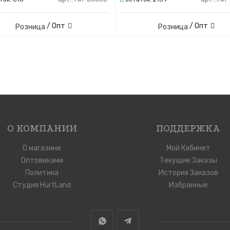
/ Опт
/ Опт
Розница
Розница
О КОМПАНИИ
ПОДДЕРЖКА
О магазине
Мой Кабинет
Оптовиками
Текущие Заказы
Политика
История Заказов
Студия HurtLand
Избранные