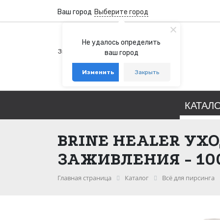
Ваш город
Выберите город
+7 (800) 100-76-77
Не удалось определить
Звонок бесплатный по России
ваш город
+7 (931) 978-88-88
Изменить
Закрыть
telegram
whatsapp
КАТАЛ
BRINE HEALER УХО
ЗАЖИВЛЕНИЯ - 10
Главная страница
Каталог
Всё для пирсинга