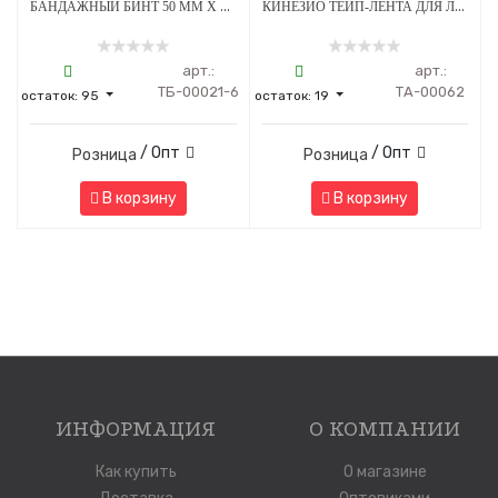
БАНДАЖНЫЙ БИНТ 50 ММ Х 4.5 М ЖЕЛТЫЙ С ЛАПКАМИ - 6 ШТ
КИНЕЗИО ТЕЙП-ЛЕНТА ДЛЯ ЛИЦА И ТЕЛА 5 СМ Х 5М СИНИЙ
арт.:
арт.:
ТБ-00021-6
ТА-00062
остаток:
95
остаток:
19
/ Опт
/ Опт
Розница
Розница
В корзину
В корзину
ИНФОРМАЦИЯ
О КОМПАНИИ
Как купить
О магазине