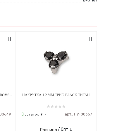
ПУ-01181
НАКРУТКА КЛАСТЕР 1.2 ММ 3К SWAROVSKI CLEAR ОПАЛ OP-08 ТИТАН
НАКРУТКА 1.2 ММ ТРИО BLACK ТИТАН
00649
арт.:
ПУ-00367
остаток:
9
/ Опт
Розница