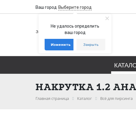
Ваш город
Выберите город
+7 (800) 100-76-77
Не удалось определить
Звонок бесплатный по России
ваш город
+7 (931) 978-88-88
Изменить
Закрыть
telegram
whatsapp
КАТАЛ
НАКРУТКА 1.2 АНА
Главная страница
Каталог
Всё для пирсинга