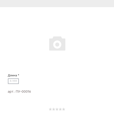
Длина *
8 ММ
арт.:
ПУ-00016