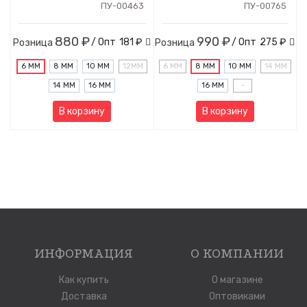
ПУ-00463
ПУ-00765
880 ₽
990 ₽
/ Опт
181 ₽
/ Опт
275 ₽
Розница
Розница
6 ММ
8 ММ
10 ММ
12MM
6 ММ
8 ММ
10 ММ
14 ММ
14 ММ
16 ММ
16 ММ
-
В корзину
В корзину
ИНФОРМАЦИЯ
О КОМПАНИИ
Как купить
О магазине
Доставка
Оптовиками