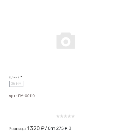
Длина *
38 ММ
арт.:
ПУ-00110
1 320 ₽
/ Опт
275 ₽
Розница