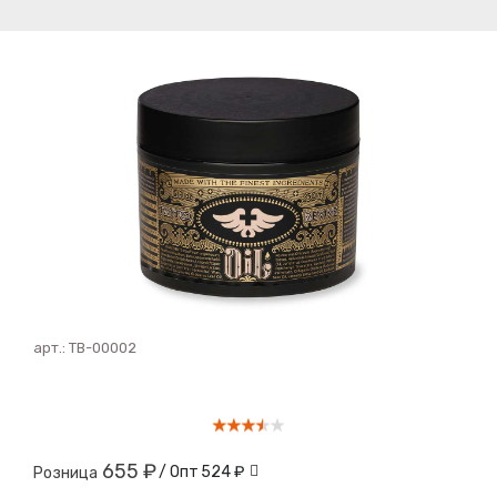
арт.:
ТВ-00002
655 ₽
/ Опт
524 ₽
Розница