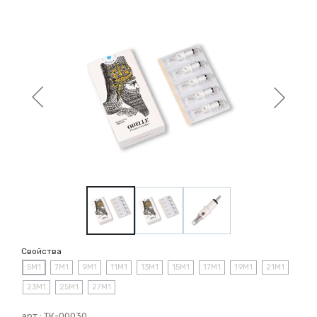
Свойства
5M1
7M1
9M1
11M1
13M1
15M1
17M1
19M1
21M1
23M1
25M1
27M1
арт.:
ТК-00030