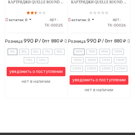
КАРТРИДЖИ QUELLE ROUND LINER 0.35 ММ 20ШТ
КАРТРИДЖИ QUELLE ROUND MAGNUM 0.30 ММ 20ШТ
арт.:
арт.:
остаток:
0
остаток:
0
ТК-00025
ТК-00026
990 ₽
990 ₽
/ Опт
880 ₽
/ Опт
880 ₽
Розница
Розница
1RL
3RL
5RL
7RL
9RL
5RM
7RM
9RM
11RM
11RL
14RL
13RM
15RM
17RM
19RM
21RM
23RM
25RM
27RM
уведомить о поступлении
уведомить о поступлении
нет в наличии
нет в наличии