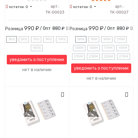
арт.:
арт.:
остаток:
0
остаток:
0
ТК-00023
ТК-00027
990 ₽
990 ₽
/ Опт
880 ₽
/ Опт
880 ₽
Розница
Розница
3RS
5RS
7RS
9RS
11RS
5RM
7RM
9RM
11RM
14RS
13RM
15RM
17RM
19RM
21RM
23RM
25RM
27RM
уведомить о поступлении
уведомить о поступлении
нет в наличии
нет в наличии