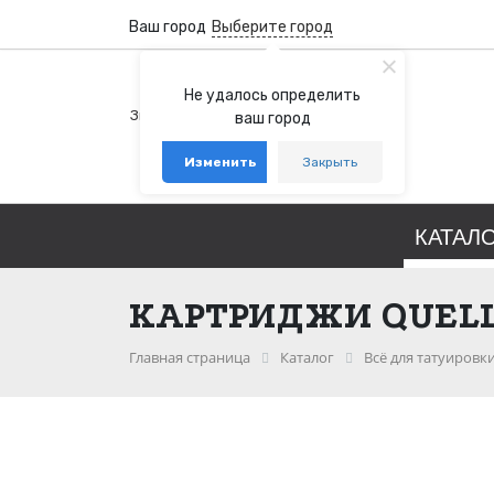
Ваш город
Выберите город
+7 (800) 100-76-77
Не удалось определить
Звонок бесплатный по России
ваш город
+7 (931) 978-88-88
Изменить
Закрыть
telegram
whatsapp
КАТАЛ
КАРТРИДЖИ QUELL
Главная страница
Каталог
Всё для татуировк