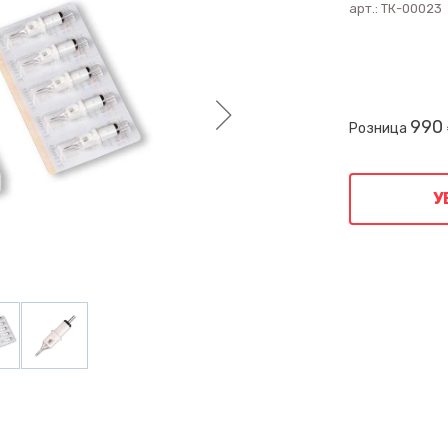
арт.:
ТК-00023
990
Розница
У