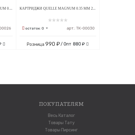
КАРТРИДЖИ QUELLE ROUND MAGNUM 0.30 ММ 20ШТ
КАРТРИДЖИ QUELLE MAGNUM 0.35 ММ 20ШТ
00026
арт.:
ТК-00030
остаток:
0
990 ₽
₽
/ Опт
880 ₽
Розница
ПОКУПАТЕЛЯМ
Весь Каталог
Товары Тату
Товары Пирсинг