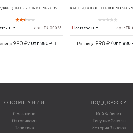
КАРТРИДЖИ QUELLE ROUND LINER 0.35 ММ 20ШТ
арт.:
ТК-00025
арт.:
ТК-
аток:
0
остаток:
0
990 ₽
990 ₽
/ Опт
880 ₽
/ Опт
880 
озница
Розница
О КОМПАНИИ
ПОДДЕРЖКА
О магазине
Мой Кабинет
Оптовиками
Текущие Заказы
Политика
История Заказов