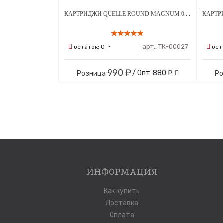
КАРТРИДЖИ QUELLE ROUND MAGNUM 0.35 ММ 20ШТ
арт.:
ТК-00027
остаток:
0
ост
990 ₽
/ Опт
880 ₽
Розница
Р
ИНФОРМАЦИЯ
Как купить
Доставка
Оплата