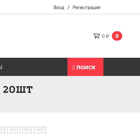
Вход
/
Регистрация
0
0 ₽
Ы
ПОИСК
 20ШТ
RS
9RS
11RS
14RS