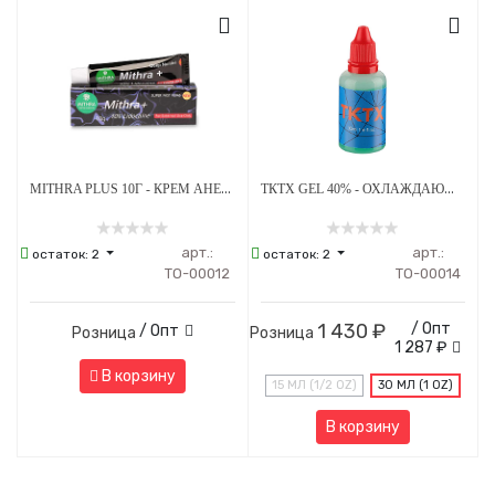
MITHRA PLUS 10Г - КРЕМ АНЕСТЕТИК
ТКТХ GEL 40% - ОХЛАЖДАЮЩИЙ ГЕЛЬ ВТОРИЧНЫЙ
арт.:
арт.:
остаток:
2
остаток:
2
ТО-00012
ТО-00014
1 430 ₽
/ Опт
/ Опт
Розница
Розница
1 287 ₽
В корзину
15 МЛ (1/2 OZ)
30 МЛ (1 OZ)
В корзину