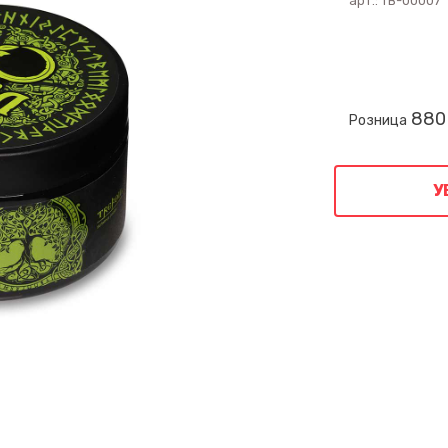
арт.:
ТВ-00007
880
Розница
У