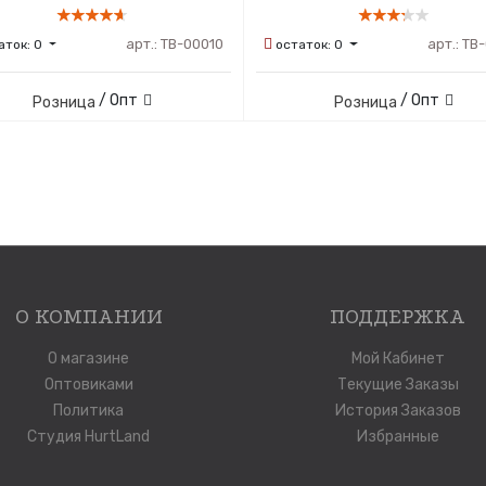
арт.:
ТВ-00010
арт.:
ТВ-
аток:
0
остаток:
0
/ Опт
/ Опт
Розница
Розница
О КОМПАНИИ
ПОДДЕРЖКА
О магазине
Мой Кабинет
Оптовиками
Текущие Заказы
Политика
История Заказов
Студия HurtLand
Избранные