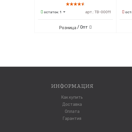
арт.:
ТВ-00011
остаток:
1
ост
/ Опт
Розница
ИНФОРМАЦИЯ
Как купить
Доставка
Оплата
Гарантия