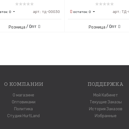
арт.:
тд-00030
арт.:
ТД-
аток:
0
остаток:
0
/ Опт
/ Опт
Розница
Розница
О КОМПАНИИ
ПОДДЕРЖКА
О магазине
Мой Кабинет
Оптовиками
Текущие Заказы
Политика
История Заказов
Студия HurtLand
Избранные