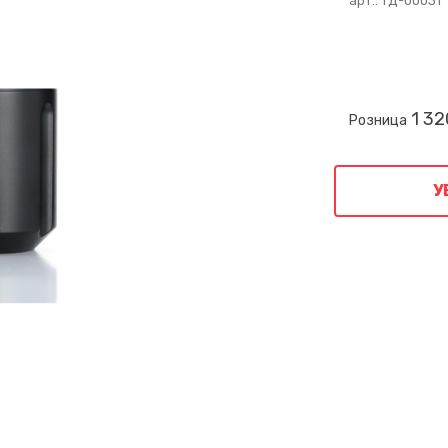
арт.:
ТД-00031
1 32
Розница
У