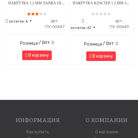
НАКРУТКА 1.2 ММ ЛАПКА OLIVE CRYSTAL ТИТАН
НАКРУТКА КЛАСТЕР 1.2 ММ 3К SWAROVSKI CLEAR ОПАЛ OP-08 ТИТАН
арт.:
арт.:
остаток:
6
ПУ-00687
ПУ-00649
остаток:
67
/ Опт
Розница
/ Опт
Розница
В корзину
В корзину
ИНФОРМАЦИЯ
О КОМПАНИИ
Как купить
О магазине