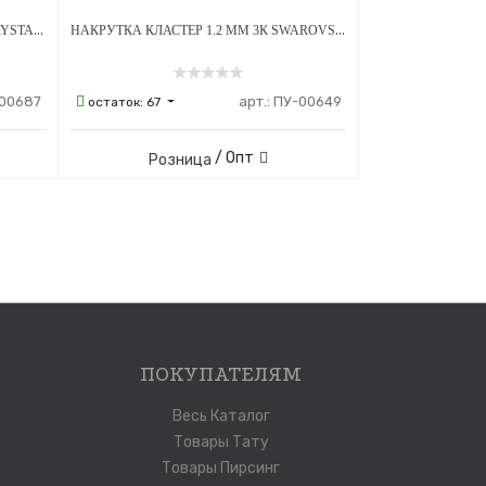
НАКРУТКА 1.2 ММ ЛАПКА OLIVE CRYSTAL ТИТАН
НАКРУТКА КЛАСТЕР 1.2 ММ 3К SWAROVSKI CLEAR ОПАЛ OP-08 ТИТАН
00687
арт.:
ПУ-00649
остаток:
67
/ Опт
Розница
ПОКУПАТЕЛЯМ
Весь Каталог
Товары Тату
Товары Пирсинг