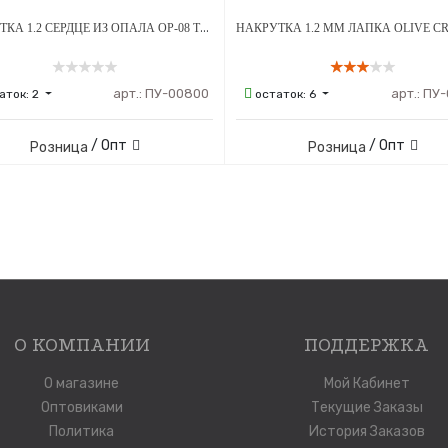
НАКРУТКА 1.2 СЕРДЦЕ ИЗ ОПАЛА OP-08 ТИТАН
арт.:
ПУ-00800
арт.:
ПУ-
аток:
2
остаток:
6
/ Опт
/ Опт
Розница
Розница
О КОМПАНИИ
ПОДДЕРЖКА
О магазине
Мой Кабинет
Оптовиками
Текущие Заказы
Политика
История Заказов