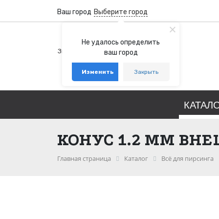
Ваш город
Выберите город
+7 (800) 100-76-77
Не удалось определить
Звонок бесплатный по России
ваш город
+7 (931) 978-88-88
Изменить
Закрыть
telegram
whatsapp
КАТАЛ
КОНУС 1.2 ММ ВН
Главная страница
Каталог
Всё для пирсинга