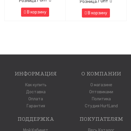
/ Опт
Розница
/ Опт
Розница
В корзину
В корзину
ИНФОРМАЦИЯ
О КОМПАНИИ
Как купить
О магазине
Доставка
Оптовиками
Оплата
Политика
Гарантия
Студия HurtLand
ПОДДЕРЖКА
ПОКУПАТЕЛЯМ
Мой Кабинет
Весь Каталог