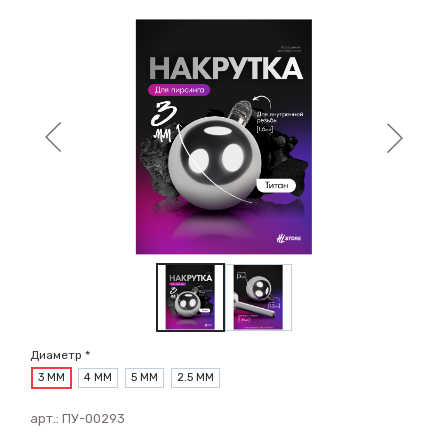
Диаметр *
3 ММ
4 ММ
5 ММ
2.5 ММ
арт.:
ПУ-00293