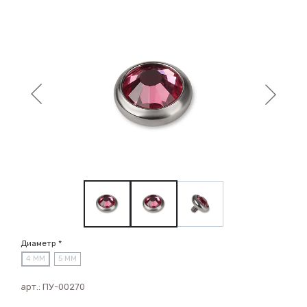
Диаметр *
4 ММ
5 ММ
арт.:
ПУ-00270