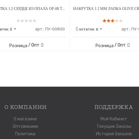
НАКРУТКА 1.2 СЕРДЦЕ ИЗ ОПАЛА OP-08 ТИТАН
арт.:
ПУ-00800
арт.:
ПУ-
аток:
2
остаток:
6
/ Опт
/ Опт
Розница
Розница
О КОМПАНИИ
ПОДДЕРЖКА
О магазине
Мой Кабинет
Оптовиками
Текущие Заказы
Политика
История Заказов