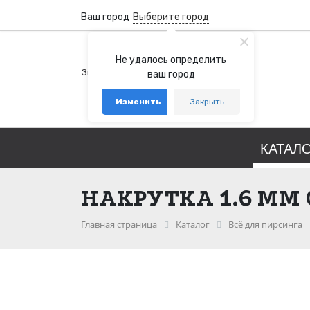
Ваш город
Выберите город
+7 (800) 100-76-77
Не удалось определить
Звонок бесплатный по России
ваш город
+7 (931) 978-88-88
Изменить
Закрыть
telegram
whatsapp
КАТАЛ
НАКРУТКА 1.6 ММ 
Главная страница
Каталог
Всё для пирсинга