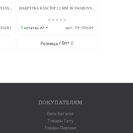
НАКРУТКА 1.2 ММ ЛАПКА OLIVE CRYSTAL ТИТАН
НАКРУТКА КЛАСТЕР 1.2 ММ 3К SWAROVSKI CLEAR ОПАЛ OP-08 ТИТАН
00687
арт.:
ПУ-00649
остаток:
67
/ Опт
Розница
ПОКУПАТЕЛЯМ
Весь Каталог
Товары Тату
Товары Пирсинг