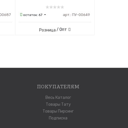
00687
арт.:
ПУ-00649
остаток:
67
/ Опт
Розница
ПОКУПАТЕЛЯМ
Весь Каталог
Товары Тату
Товары Пирсинг
Подписка