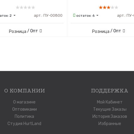
арт.:
ПУ-00800
арт.:
ПУ-
аток:
2
остаток:
6
/ Опт
/ Опт
Розница
Розница
О КОМПАНИИ
ПОДДЕРЖКА
О магазине
Мой Кабинет
Оптовиками
Текущие Заказы
Политика
История Заказов
Студия HurtLand
Избранные