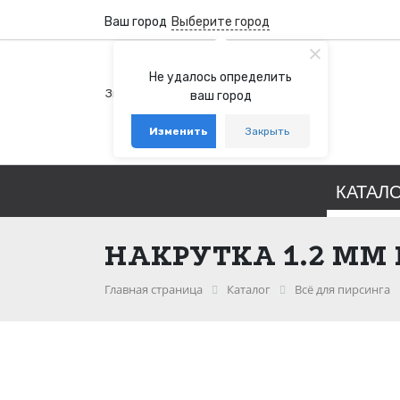
Ваш город
Выберите город
+7 (800) 100-76-77
Не удалось определить
Звонок бесплатный по России
ваш город
+7 (931) 978-88-88
Изменить
Закрыть
telegram
whatsapp
КАТАЛ
НАКРУТКА 1.2 ММ
Главная страница
Каталог
Всё для пирсинга