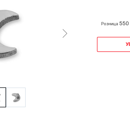
550
Розница
У