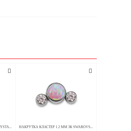
НАКРУТКА 1.2 ММ ЛАПКА OLIVE CRYSTAL ТИТАН
НАКРУТКА КЛАСТЕР 1.2 ММ 3К SWAROVSKI CLEAR ОПАЛ OP-08 ТИТАН