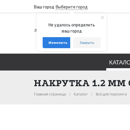
Ваш город
Выберите город
+7 (800) 100-76-77
Не удалось определить
Звонок бесплатный по России
ваш город
+7 (931) 978-88-88
Изменить
Закрыть
telegram
whatsapp
КАТАЛ
НАКРУТКА 1.2 ММ 
Главная страница
Каталог
Всё для пирсинга