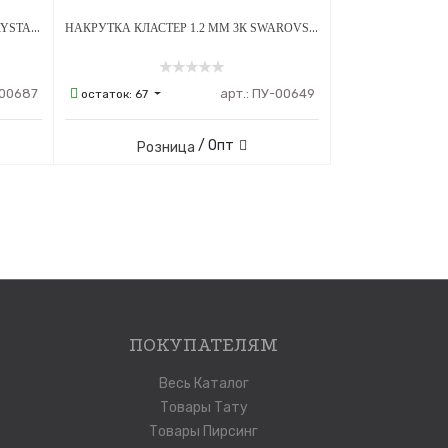
НАКРУТКА 1.2 ММ ЛАПКА OLIVE CRYSTAL ТИТАН
НАКРУТКА КЛАСТЕР 1.2 ММ 3К SWAROVSKI CLEAR ОПАЛ OP-08 ТИТАН
00687
арт.:
ПУ-00649
остаток:
67
/ Опт
Розница
ПОКУПАТЕЛЯМ
Весь Каталог
Товары Тату
Товары Пирсинг