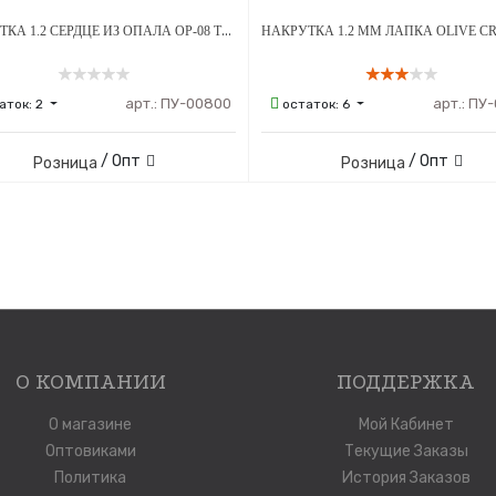
НАКРУТКА 1.2 СЕРДЦЕ ИЗ ОПАЛА OP-08 ТИТАН
арт.:
ПУ-00800
арт.:
ПУ-
аток:
2
остаток:
6
/ Опт
/ Опт
Розница
Розница
О КОМПАНИИ
ПОДДЕРЖКА
О магазине
Мой Кабинет
Оптовиками
Текущие Заказы
Политика
История Заказов