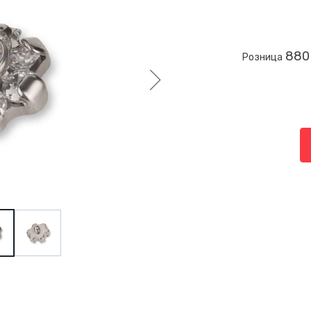
880
Розница