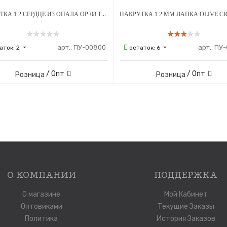
НАКРУТКА 1.2 СЕРДЦЕ ИЗ ОПАЛА OP-08 ТИТАН
арт.:
ПУ-00800
арт.:
ПУ-
аток:
2
остаток:
6
/ Опт
/ Опт
Розница
Розница
О КОМПАНИИ
ПОДДЕРЖКА
О магазине
Мой Кабинет
Оптовиками
Текущие Заказы
Политика
История Заказов