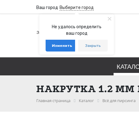
Ваш город
Выберите город
+7 (800) 100-76-77
Не удалось определить
Звонок бесплатный по России
ваш город
+7 (931) 978-88-88
Изменить
Закрыть
telegram
whatsapp
КАТАЛ
НАКРУТКА 1.2 ММ
Главная страница
Каталог
Всё для пирсинга