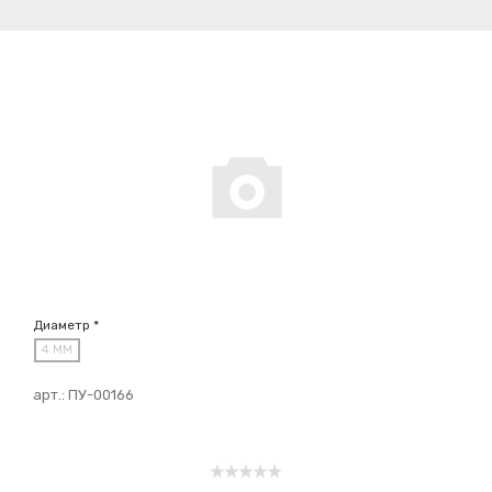
Диаметр *
4 ММ
арт.:
ПУ-00166