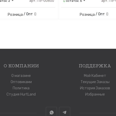
арт.:
ПУ-00800
арт.:
ПУ-
аток:
2
остаток:
6
/ Опт
/ Опт
Розница
Розница
О КОМПАНИИ
ПОДДЕРЖКА
О магазине
Мой Кабинет
Оптовиками
Текущие Заказы
Политика
История Заказов
Студия HurtLand
Избранные