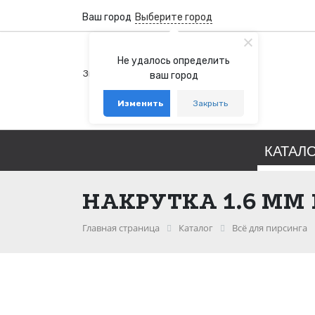
Ваш город
Выберите город
+7 (800) 100-76-77
Не удалось определить
Звонок бесплатный по России
ваш город
+7 (931) 978-88-88
Изменить
Закрыть
telegram
whatsapp
КАТАЛ
НАКРУТКА 1.6 ММ
Главная страница
Каталог
Всё для пирсинга