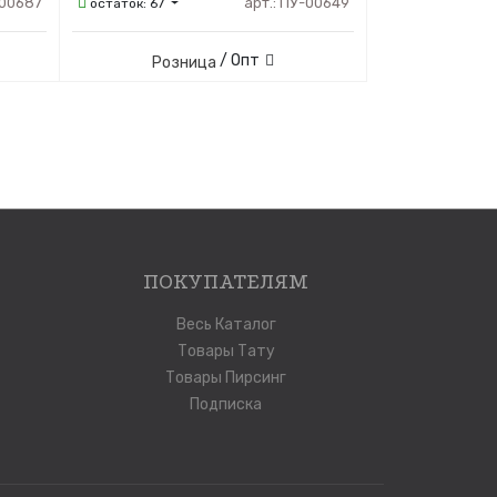
00687
арт.:
ПУ-00649
остаток:
67
/ Опт
Розница
ПОКУПАТЕЛЯМ
Весь Каталог
Товары Тату
Товары Пирсинг
Подписка