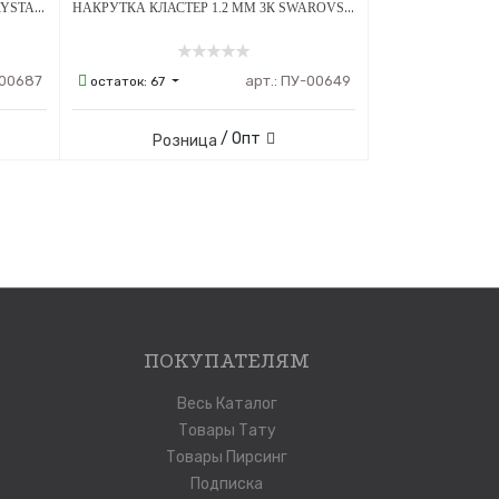
НАКРУТКА 1.2 ММ ЛАПКА OLIVE CRYSTAL ТИТАН
НАКРУТКА КЛАСТЕР 1.2 ММ 3К SWAROVSKI CLEAR ОПАЛ OP-08 ТИТАН
00687
арт.:
ПУ-00649
остаток:
67
/ Опт
Розница
ПОКУПАТЕЛЯМ
Весь Каталог
Товары Тату
Товары Пирсинг
Подписка