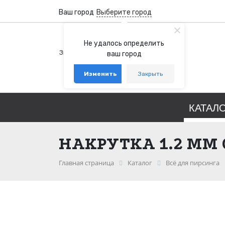
Ваш город
Выберите город
+7 (800) 100-76-77
Не удалось определить
Звонок бесплатный по России
ваш город
+7 (931) 978-88-88
Изменить
Закрыть
telegram
whatsapp
КАТАЛ
НАКРУТКА 1.2 ММ 
Главная страница
Каталог
Всё для пирсинга