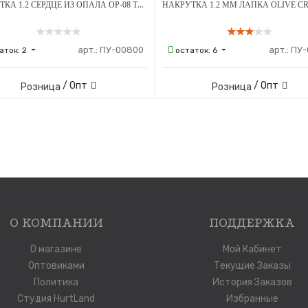
НАКРУТКА 1.2 СЕРДЦЕ ИЗ ОПАЛА OP-08 ТИТАН
арт.:
ПУ-00800
арт.:
ПУ-
аток:
2
остаток:
6
/ Опт
/ Опт
Розница
Розница
О КОМПАНИИ
ПОДДЕРЖКА
О магазине
Мой Кабинет
Оптовиками
Текущие Заказы
Политика
История Заказов
Студия HurtLand
Избранные