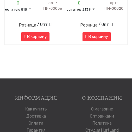
арт.:
арт.:
ПИ-00036
ПИ-00020
остаток:
818
остаток:
2139
/ Опт
/ Опт
Розница
Розница
В корзину
В корзину
ИНФОРМАЦИЯ
О КОМПАНИИ
Как купить
О магазине
Доставка
Оптовиками
Оплата
Политика
Гарантия
Студия HurtLand