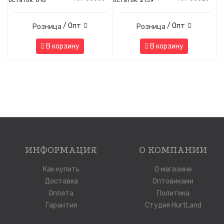
остаток:
818
остаток:
2139
/ Опт
/ Опт
Розница
Розница
В корзину
В корзину
ИНФОРМАЦИЯ
О КОМПАНИИ
Как купить
О магазине
Доставка
Оптовиками
Оплата
Политика
Гарантия
Студия HurtLand