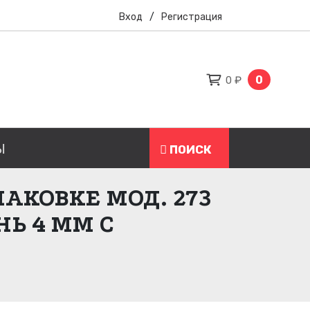
Вход
/
Регистрация
0
0 ₽
Ы
ПОИСК
АКОВКЕ МОД. 273
Ь 4 ММ С