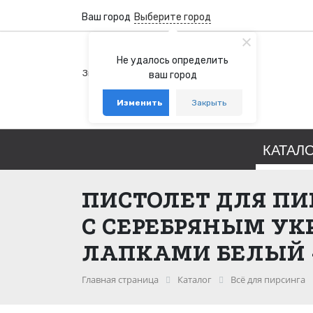
Ваш город
Выберите город
+7 (800) 100-76-77
Не удалось определить
Звонок бесплатный по России
ваш город
+7 (931) 978-88-88
Изменить
Закрыть
telegram
whatsapp
КАТАЛ
ПИСТОЛЕТ ДЛЯ ПИ
С СЕРЕБРЯНЫМ УК
ЛАПКАМИ БЕЛЫЙ 
Главная страница
Каталог
Всё для пирсинга