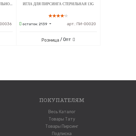
ПИСТОЛЕТ ДЛЯ ПИРСИНГА В СТЕРИЛЬНОЙ УПАКОВКЕ МОД. 203 С СЕРЕБРЯНЫМ УКРАШЕНИЕМ ШАРИК 3 ММ БЕЛЫЙ - 1 ШТ
ИГЛА ДЛЯ ПИРСИНГА СТЕРИЛЬНАЯ 13G
00036
арт.:
ПИ-00020
остаток:
2139
/ Опт
Розница
ПОКУПАТЕЛЯМ
Весь Каталог
Товары Тату
Товары Пирсинг
Подписка