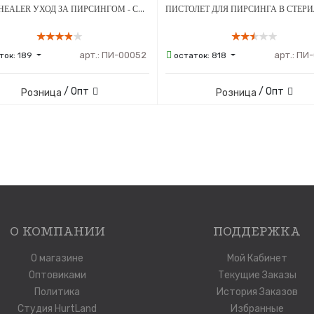
BRINE HEALER УХОД ЗА ПИРСИНГОМ - СРЕДСТВО ДЛЯ ЗАЖИВЛЕНИЯ - 100 МЛ
арт.:
ПИ-00052
арт.:
ПИ-
ток:
189
остаток:
818
/ Опт
/ Опт
Розница
Розница
О КОМПАНИИ
ПОДДЕРЖКА
О магазине
Мой Кабинет
Оптовиками
Текущие Заказы
Политика
История Заказов
Студия HurtLand
Избранные