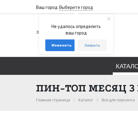
Ваш город
Выберите город
+7 (800) 100-76-77
Не удалось определить
Звонок бесплатный по России
ваш город
+7 (931) 978-88-88
Изменить
Закрыть
telegram
whatsapp
КАТАЛ
ПИН-ТОП МЕСЯЦ 3
Главная страница
Каталог
Всё для пирсинга