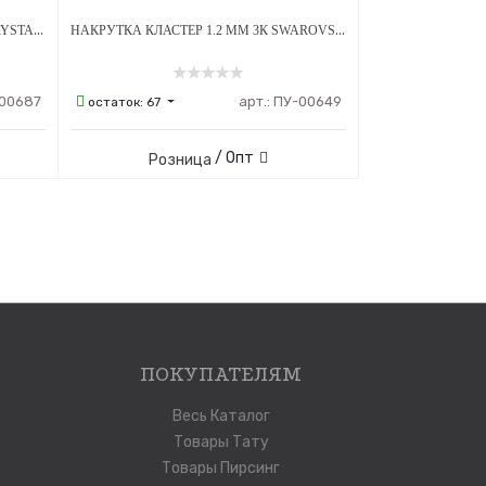
НАКРУТКА 1.2 ММ ЛАПКА OLIVE CRYSTAL ТИТАН
НАКРУТКА КЛАСТЕР 1.2 ММ 3К SWAROVSKI CLEAR ОПАЛ OP-08 ТИТАН
00687
арт.:
ПУ-00649
остаток:
67
/ Опт
Розница
ПОКУПАТЕЛЯМ
Весь Каталог
Товары Тату
Товары Пирсинг