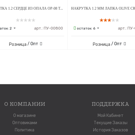
НАКРУТКА 1.2 СЕРДЦЕ ИЗ ОПАЛА OP-08 ТИТАН
арт.:
ПУ-00800
арт.:
ПУ-
аток:
2
остаток:
6
/ Опт
/ Опт
Розница
Розница
О КОМПАНИИ
ПОДДЕРЖКА
О магазине
Мой Кабинет
Оптовиками
Текущие Заказы
Политика
История Заказов