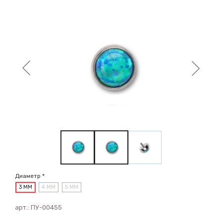
Диаметр *
3 ММ
4 ММ
5 ММ
арт.:
ПУ-00455