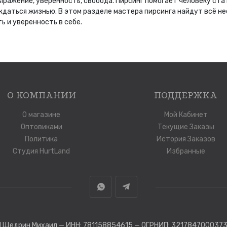
ражение, уверенность, свобода. Пирсинг помогает человеку стат
даться жизнью. В этом разделе мастера пирсинга найдут всё н
ь и уверенность в себе.
О КОМПАНИИ
ПОДДЕРЖКА
О магазине
Мой Кабинет
Оптовиками
Текущие Заказы
Политика
История Заказов
Студия HurtLand
Избранные
 Щедрин Михаил — ИНН: 781158854615 — ОГРНИП: 321784700037