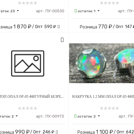
арт.:
ПУ-00530
арт.:
ПУ
таток:
23
остаток:
1
1 870 ₽
770 ₽
/ Опт
590 ₽
/ Опт
147 
озница
Розница
ПИН-ТОП ОПАЛ OP-05 ФИГУРНЫЙ БЕЗРЕЗЬБОВОЙ ТИТАН
арт.:
ПУ-00973
арт.:
ПУ
таток:
2
остаток:
2
990 ₽
1 100 ₽
/ Опт
246 ₽
/ Опт
642
озница
Розница