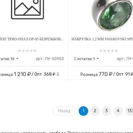
ПИН-ТОП ТРИО ОПАЛ OP-05 БЕЗРЕЗЬБОВОЙ ТИТАН
арт.:
ПУ-00953
арт.:
ПУ
таток:
15
остаток:
1
1 210 ₽
770 ₽
/ Опт
368 ₽
/ Опт
91 
озница
Розница
Назад
1
2
3
4
13