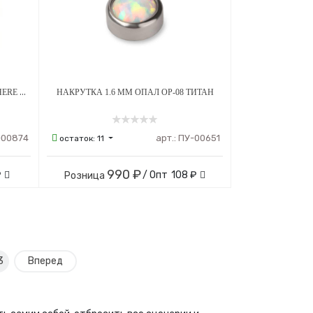
НАКРУТКА 1.2 ММ SWAROVSKI SPHERE GREEN CRYSTAL ТИТАН
НАКРУТКА 1.6 ММ ОПАЛ ОР-08 ТИТАН
-00874
арт.:
ПУ-00651
остаток:
11
990 ₽
₽
/ Опт
108 ₽
Розница
3
Вперед