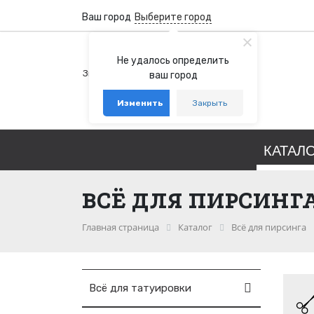
Ваш город
Выберите город
+7 (800) 100-76-77
Не удалось определить
Звонок бесплатный по России
ваш город
+7 (931) 978-88-88
Изменить
Закрыть
telegram
whatsapp
КАТАЛ
ВСЁ ДЛЯ ПИРСИНГ
Главная страница
Каталог
Всё для пирсинга
Всё для татуировки