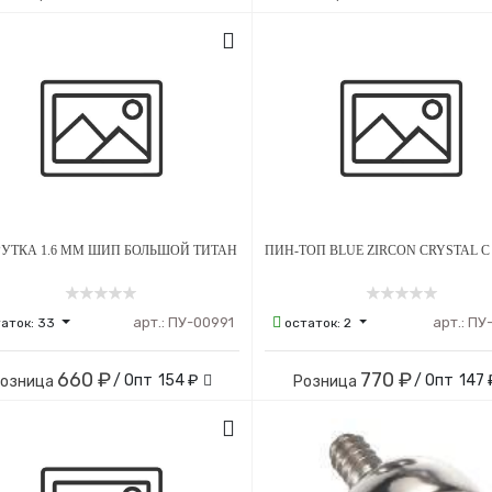
УТКА 1.6 ММ ШИП БОЛЬШОЙ ТИТАН
арт.:
ПУ-00991
арт.:
ПУ
таток:
33
остаток:
2
660 ₽
770 ₽
/ Опт
154 ₽
/ Опт
147 
озница
Розница